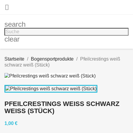

search
clear
Startseite
Bogensportprodukte
Pfeilcrestings weiß
schwarz weiß (Stück)
PFEILCRESTINGS WEISS SCHWARZ W
EISS (STÜCK)
1,00 €