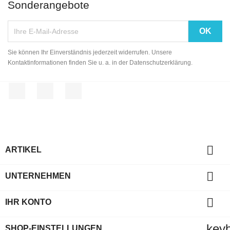
Sonderangebote
Sie können Ihr Einverständnis jederzeit widerrufen. Unsere
Kontaktinformationen finden Sie u. a. in der Datenschutzerklärung.
Facebook
YouTube
Instagram

ARTIKEL

UNTERNEHMEN

IHR KONTO
key
SHOP-EINSTELLUNGEN