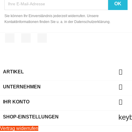
Sie können Ihr Einverständnis jederzeit widerrufen. Unsere
Kontaktinformationen finden Sie u. a. in der Datenschutzerklärung.
Facebook
YouTube
Instagram

ARTIKEL

UNTERNEHMEN

IHR KONTO
key
SHOP-EINSTELLUNGEN
Vertrag widerrufen