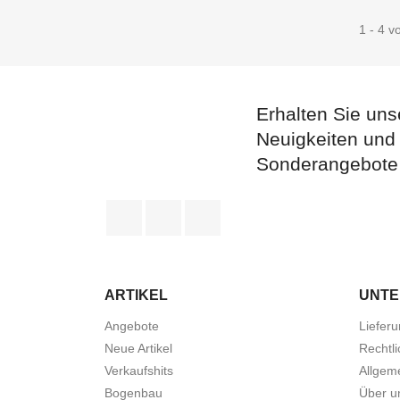
1 - 4 v
Erhalten Sie uns
Neuigkeiten und
Sonderangebote
Facebook
YouTube
Instagram
ARTIKEL
UNT
Angebote
Liefer
Neue Artikel
Rechtli
Verkaufshits
Allgem
Bogenbau
Über u