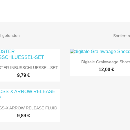
el gefunden
Sortiert 

Vorschau
Digitale Grainwaage Shoc

Vorschau
TER INBUSSCHLUESSEL-SET
12,00 €
9,79 €

Vorschau
SS-X ARROW RELEASE FLUID
9,89 €