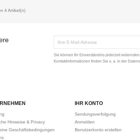
on 4 Artikel(n)
ere
Sie können Ihr Einverständnis jederzeit widerrufe
Kontaktinformationen finden Sie u. a. in der Daten
ERNEHMEN
IHR KONTO
ung
Sendungsverfolgung
che Hinweise & Privacy
Anmelden
eine Geschäftsbedingungen
Benutzerkonto erstellen
ns