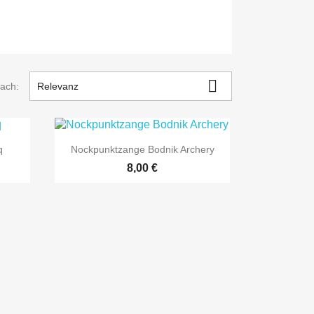

nach:
Relevanz

Vorschau
q
Nockpunktzange Bodnik Archery
8,00 €