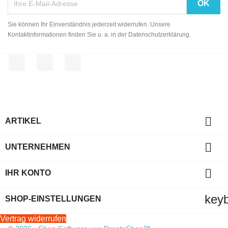
Sie können Ihr Einverständnis jederzeit widerrufen. Unsere
Kontaktinformationen finden Sie u. a. in der Datenschutzerklärung.
Facebook
YouTube
Instagram

ARTIKEL

UNTERNEHMEN

IHR KONTO
key
SHOP-EINSTELLUNGEN
Vertrag widerrufen