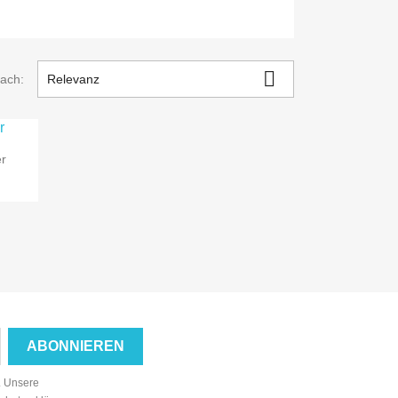

nach:
Relevanz
er
n. Unsere