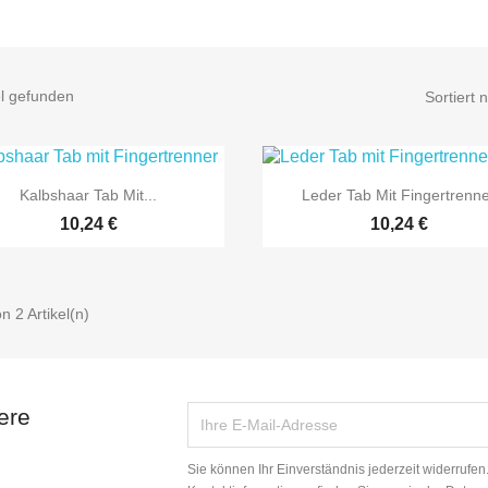
el gefunden
Sortiert 


Vorschau
Vorschau
Kalbshaar Tab Mit...
Leder Tab Mit Fingertrenn
10,24 €
10,24 €
on 2 Artikel(n)
ere
Sie können Ihr Einverständnis jederzeit widerrufe