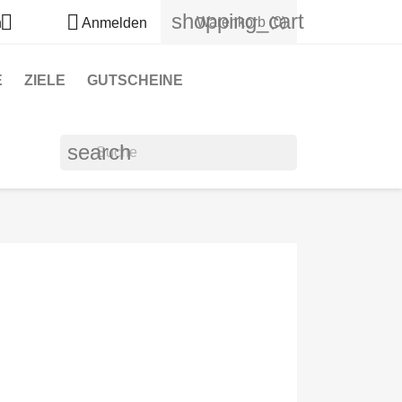
shopping_cart


Warenkorb
(0)
h
Anmelden
E
ZIELE
GUTSCHEINE
search