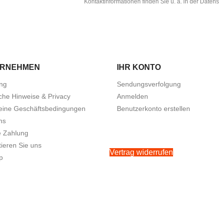
Kontaktinformationen finden Sie u. a. in der Daten
ERNEHMEN
IHR KONTO
ung
Sendungsverfolgung
che Hinweise & Privacy
Anmelden
eine Geschäftsbedingungen
Benutzerkonto erstellen
ns
e Zahlung
ieren Sie uns
Vertrag widerrufen
p