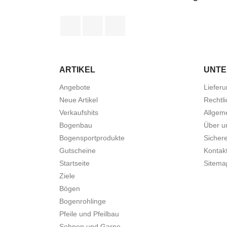
Facebook
YouTube
Instagram
ARTIKEL
UNT
Angebote
Liefer
Neue Artikel
Rechtli
Verkaufshits
Allgem
Bogenbau
Über u
Bogensportprodukte
Sicher
Gutscheine
Kontakt
Startseite
Sitema
Ziele
Bögen
Bogenrohlinge
Pfeile und Pfeilbau
Sehnen und Garne